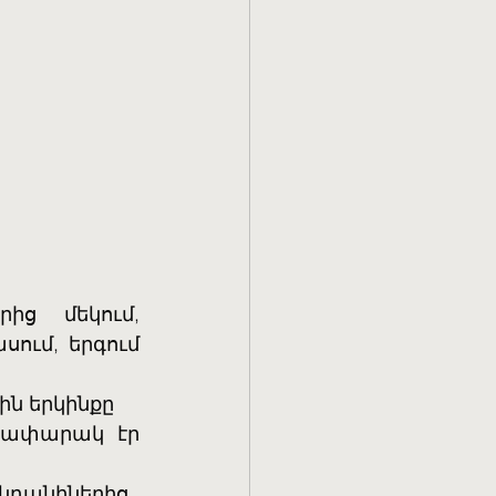
ւմ, երգում 
էին երկինքը
տափարակ էր 
ենդանիներից,