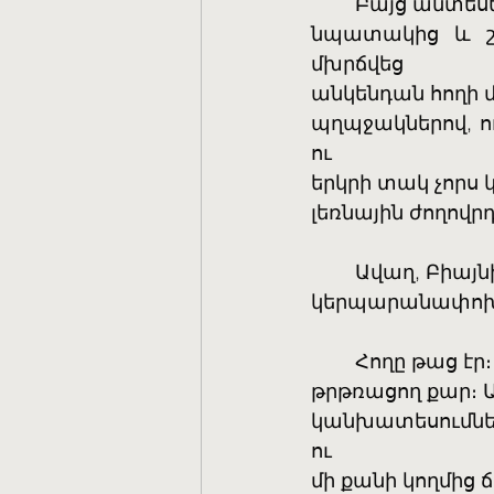
	Բայց անտեսե
նպատակից և շա
մխրճվեց
անկենդան հողի մ
պղպջակներով, ու
ու
երկրի տակ չորս 
լեռնային ժողովր
	Ավաղ, Բիայն
կերպարանափոխո
	Հողը թաց էր
թրթռացող քար։ Ա
կանխատեսումներն
ու
մի քանի կողմից 