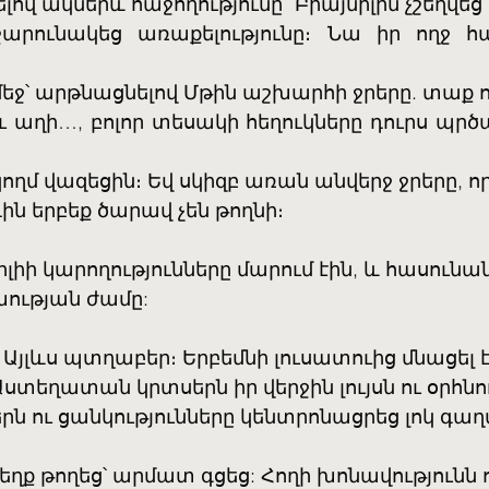
լով ակներև հաջողությունը` Բիայնիլին չշեղվեց
րունակեց առաքելությունը։ Նա իր ողջ հա
եջ՝ արթնացնելով Մթին աշխարհի ջրերը. տաք ու
 աղի…, բոլոր տեսակի հեղուկները դուրս պրծ
կողմ վազեցին։ Եվ սկիզբ առան անվերջ ջրերը, ո
դին երբեք ծարավ չեն թողնի։
իլիի կարողությունները մարում էին, և հասունան
ւթյան ժամը:
։ Այլևս պտղաբեր։ Երբեմնի լուսատուից մնացել 
ստեղատան կրտսերն իր վերջին լույսն ու օրհնու
 ու ցանկությունները կենտրոնացրեց լոկ գաղ
ճեղք թողեց՝ արմատ գցեց: Հողի խոնավությունն