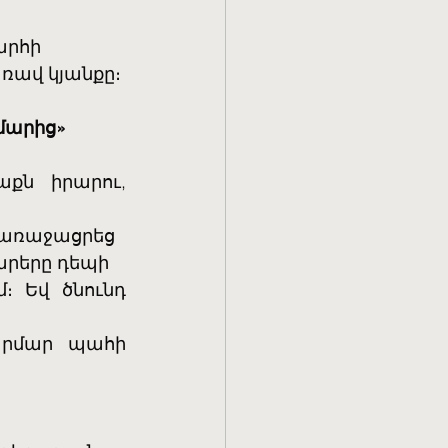
արհի
ռավ կյանքը։
մարից»
ք առաջացրեց
արերը դեպի
 Եվ ծնունդ 
արմար պահի 