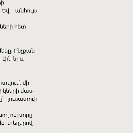
հի
Եվ անհույս 
քների հետ
մեկը: Ինչքան
 էին նրա
տտվում. մի
իկների մաս-
՝ լուսատուի 
նող ու խորը
մբ, տեղերով