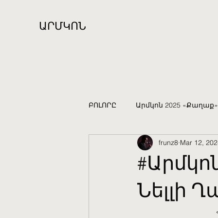
ԱՐՄԿՈՆ
ԲՈԼՈՐԸ
Արմկոն 2025 «Քաղաք»
frunz8
Mar 12, 202
«Աստղային հորիզոն 2024»
#Արմկոն
Նելլի Ղ