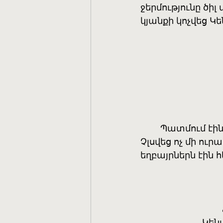
ջերմությունը ծիլ
կյանքի կոչվեց Կ
	Պատմում էի
Չլսվեց ոչ մի ուր
եղբայրներն էին 
Կեն