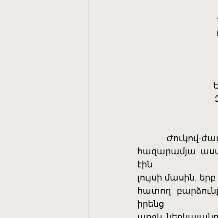
	Ժուկով-ժամանակով, տիեզերքի անծայրածիր խորքերից մեկում, 
հազարամյա աստե
էին
լույսի մասին, եր
հատող բարձուն
իրենց
առջև ներկայանու