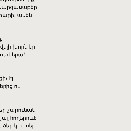
 անարգասաբեր
 տարի, ամեն
,
վելի խորն էր
 պատկերած
իչ էլ
երից ու
րեր շարունակ
յալ հողերում։
ք ձեր կրտսեր