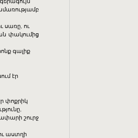
 գերագույն
մառությամբ 
 սառը, ու
ան փակումից 
րոնք գալիք
ում էր
էր փոքրիկ
թյունը,
ափարի շուրջ 
 ու աստղի