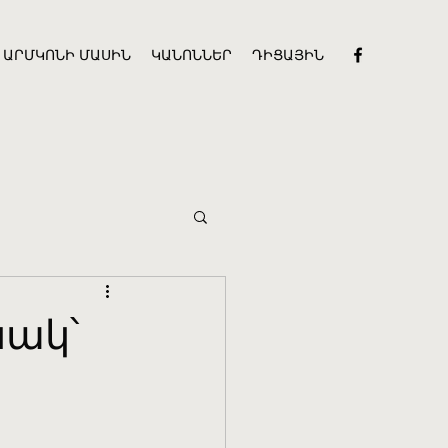
ԱՐՄԿՈՆԻ ՄԱՍԻՆ
ԿԱՆՈՆՆԵՐ
ԴԻՑԱՅԻՆ
նակ՝