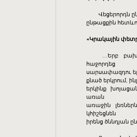
	Վեցերորդն 
ընթացքին հետևո
«Կրակային փետ
	…Երբ բախվեցին Բիայնիլին ու Մթին աշխարհի ցամաքն իրարու, 
հաջորդեց
սարսափազդու եր
քնած երկրում, ի
երկինք խոյացա
առան
առաջին լեռներ
կհիշեցնեն
իրենց ծննդյան ը