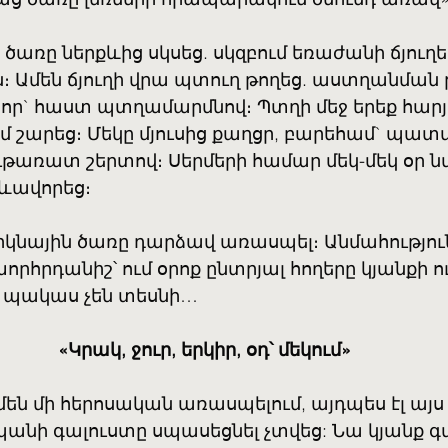
 ծառը ներքևից սկսեց. սկզբում եռաժանի ճյուղե
ն։ Ամեն ճյուղի վրա պտուղ թողեց. աստղանման 
շոր` հաստ պտղամարմնով։ Պտղի մեջ երեք հարյ
մ շարեց։ Մեկը մյուսից քաղցր, բարեհամ` պա
ւթառատ շերտով։ Սերմերի համար մեկ-մեկ օր նվ
ևավորեց։
երկնային ծառը դարձավ առասպել։ Անմահություն
հրդանիշ՝ ում օրոք ընտրյալ հողերը կյանքի ո
 պակաս չեն տեսնի…
«Կրակ, ջուր, երկիր, օդ՝ մեկում»
մեն մի հերոսական առասպելում, այդպես էլ այս 
նի գալուստը սպասեցնել չտվեց: Նա կյանք 