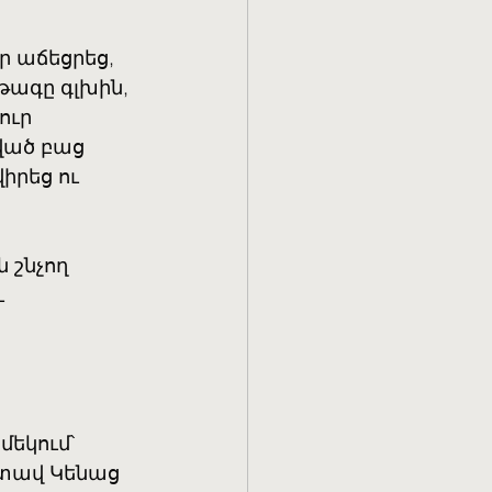
ր աճեցրեց,
թագը գլխին,
ուր
տված բաց
իրեց ու
 շնչող
ւ
մեկում՝
գտավ Կենաց