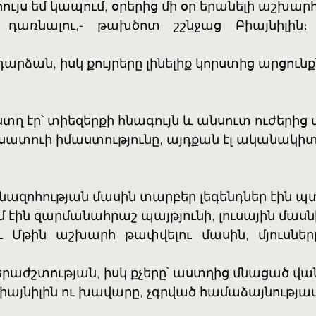
ը, հույս եմ կապում, օրերից մի օր երանելի աշխար
է դառնալու,- թախծոտ շշնջաց Բիայնիլին։ 
դարձան, իսկ քույրերը լինելիք կորստից արցուն
ստղ էր՝ տիեզերքի հնագույն և անսուտ ուժերից 
ւսատուի իմաստությունը, այդքան էլ ականակիտ
:
քնազոհության մասին տարբեր լեգենդներ էին պ
էին զարմանահրաշ պայթյունի, լուսային մասն
ւ Մթին աշխարհ թափվելու մասին, մյուսները
երաժշտության, իսկ քչերը՝ աստղից մնացած վա
Բիայնիլին ու խավարը, չգրված համաձայնությա