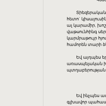
	Տիեզերական
հետո` կիսալուսի
ալ կարամիր, խո
վաթսունհինգ սեր
կարմրաթույր հյո
համորեն տարի ձ
	Եվ այդպես 
առասպելական խոր
պտղաբերության
	Եվ ինչպես ա
գլխավոր պահապա