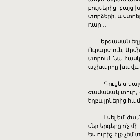
բույսերից, բայց
փորձերի, աստղեր
դար…
	Երգասան եղբ
Ուրարտուն, Արմի
փորում: Նա հաս
աշխարհը խավարից
	- Գուցե սխա
ժամանակ տուր, 
եղբայրներից հա
	- Լսել եմ՝ 
մեր երգերը ո՛չ մի
Ես ուրիշ ելք չե