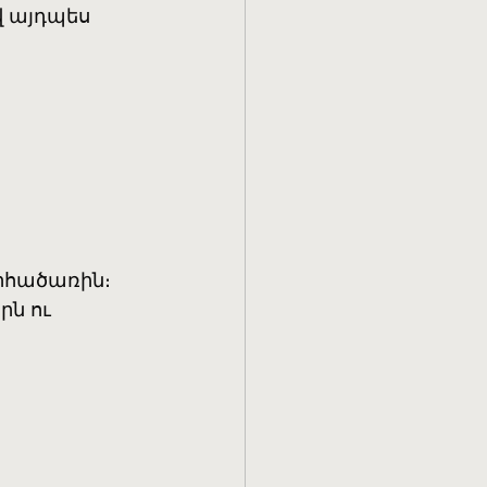
Եվ այդպես
արհածառին։
րն ու
»