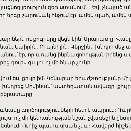
 խլացնող լռություն գեթ ստանում… Եվ, չնայած
ի երգը շարունակ հնչում էր՝ ամեն պահ, ամեն
այրներն ու քույրերը վեցն էին՝ Արարատը, Վանը
նան, Նաիրին, Բիայնիլին: Վերջինս խնդրի մեջ ա
կանում էր, որ առանց ինքնազոհության իրենց
 դուրս գալու ոչ մի հնար չունի.
լվում ես, քույր իմ։ Կենարար երաժշտությանը մի ք
- խնդրեց Արմինան՝ աստեղատան ավագը, քույր
մբերատարը։
ժամանակը գործողությունների հետ է ապրում: Դա
 լույս, ո՛չ մի կենդանության նշան չվառեցին ընտր
մ տեսնում։ Ուրիշ պատասխան չկա։ Հավերժ հիշե՛