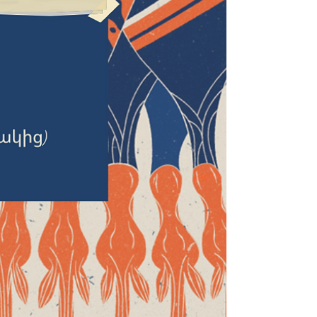
միակ փրկությունը անմահական
խնձորն է: Մարդ ուղարկիր, թող բերի:
Միայն իմացիր, որ ծառը հսկվում է
դրերի կողմից: Գտի ՛ ր թա