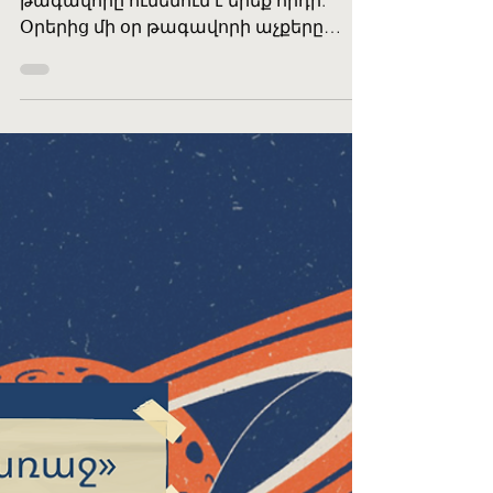
«Թագավորի փոքր
տղան և սպիտակ
դևը», հեղինակ՝
Նարինե Մանուկյան
Կար-չկար մի թագավոր կար: Այս
թագավորը ունենում է երեք որդի:
Օրերից մի օր թագավորի աչքերը
կուրանում են: Հավաքվում են
աշխարհի բոլոր բժիշկները,
իմաստունները: Բժիշկները ճարը չեն
գտնում, իսկ իմաստուններից մեկը
ասում է. -Թագավո ՛ ր ապրած կենա,
հեռու-հեռավոր լեռների այն կողմ մի
խնձորի ծառ կա, անմահական
խնձորի ծառ: Թե այդ խնձորներից
ուտես, աչքերիդ լույսը կբացվի: Քո