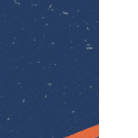
շնորհանդեսը։ Գիրքը լույս է տեսել
Արմկոն 2023 Չորրորդ մրցույթի
արդյունքում և ներառում է տարբեր
հեղինակների պատմվածքներ։ Սիրով
սպասում ենք բոլոր
հետաքրքրվածներին։ 🎉 Մուտքն
ազատ է։