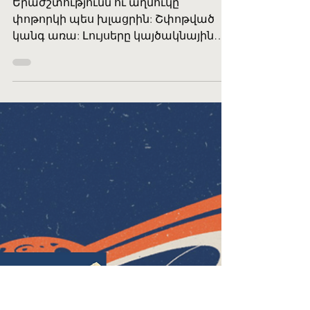
Apr 18, 2024
20 min read
#Արմկոն2023
«Լուսաբացից առաջ»,
հեղինակ՝ Լիլի Ֆենգ
Երաժշտությունն ու աղմուկը
փոթորկի պես խլացրին: Շփոթված
կանգ առա: Լույսերը կայծակնային
արագությամբ փոխվում էին՝ կարմիր,
կապույտ, կանաչ, դեղին … Մի քանի
րոպե անց աչքերս հարմարվեցին
միջավայրին: Երիտասարդները
ակտիվ պարում էին իրար հրելով,