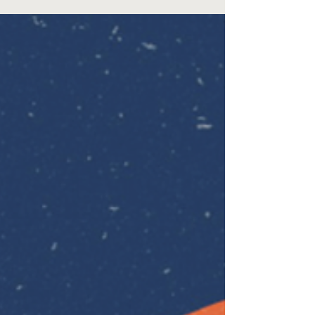
Արամն այն պատվախնդիր հայերից
էր, ում համար աշխարհի կենտրոնը,
սկիզբն ու վերջը Լեռնահայաստանն
էր։ Անխախտելի, անքննելի միակ
օրենքը մինչև վերջին շունչը ծառայել
ազգին ու մայր հողին։ Գլուխ
խոնարհել միայն Աստծո տաճարում,
սուրբ խորանի առաջ ու Բարձրյալի
սուրբ անունը շուրթերին։ Այս խենթ
հայրենասերը չէր կարող հանդուրժել,
որ համագյուղացիները ֆիդային
Արամի հետևից ծաղրական խոսքեր
ասեին կամ ծիծաղեին, ինչ է Աստված
իրեն ու իր Աննային երկու աղջիկ էր
պարգև արել։ Ինչ անեին խեղճերը, որ
իրենց բախտ